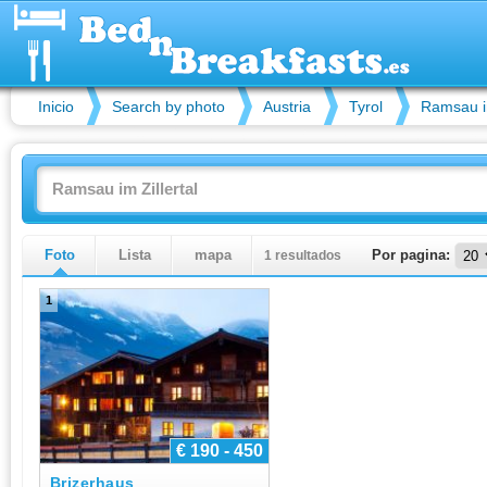
Inicio
Search by photo
Austria
Tyrol
Ramsau im
Foto
Lista
mapa
1 resultados
Por pagina:
1
€ 190 - 450
Brizerhaus