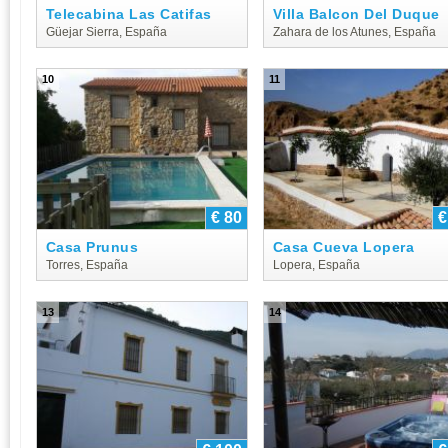
Telecabina Las Catifas
Villa Balcon Del Duque
Güejar Sierra, España
Zahara de los Atunes, España
10
11
€ 80
€
Casa Prunus
Casa Cueva Lopera
Torres, España
Lopera, España
13
14