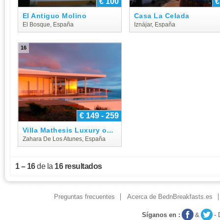
€ 100
€
El Antiguo Molino
Casa La Celada
El Bosque, España
Iznájar, España
16
€ 149 - 259
Villa Mathesis Luxury on the Beach
Zahara De Los Atunes, España
1 – 16
de la
16 resultados
Preguntas frecuentes
Acerca de BednBreakfasts.es
Síganos en :
&
-