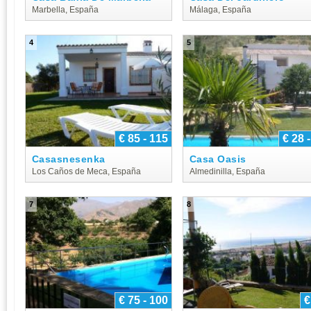
Marbella, España
Málaga, España
4
5
€ 85 - 115
€ 28 
Casasnesenka
Casa Oasis
Los Caños de Meca, España
Almedinilla, España
7
8
€ 75 - 100
€