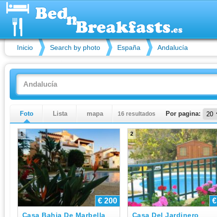
Inicio
Search by photo
España
Andalucía
Foto
Lista
mapa
16 resultados
Por pagina:
1
2
€ 200
€
Casa Bahia De Marbella
Casa Del Jardinero