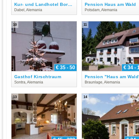
Kur- und Landhotel Borstel-Treff
Pension Haus am Wald
Dabel, Alemania
Potsdam, Alemania
10
11
€ 35 - 50
€ 34 - 
Gasthof Kirschtraum
Pension "Haus am Wald
Sontra, Alemania
Braunlage, Alemania
13
14