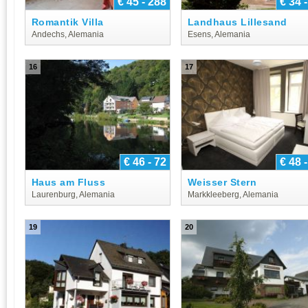
€ 45 - 288
€ 34 
Romantik Villa
Landhaus Lillesand
Andechs, Alemania
Esens, Alemania
16
17
€ 46 - 72
€ 48 
Haus am Fluss
Weisser Stern
Laurenburg, Alemania
Markkleeberg, Alemania
19
20