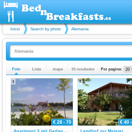
Inicio
Search by photo
Alemania
Foto
Lista
mapa
55 resultados
Por pagina:
1
2
€ 28 - 70
€ 40 
Apartment 3 mit Gartenblick
Landhof zur Meierei