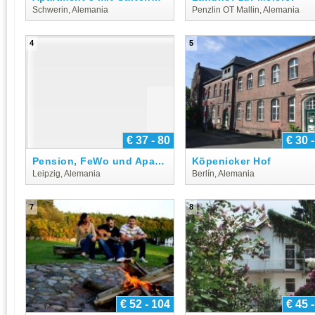
Schwerin, Alemania
Penzlin OT Mallin, Alemania
4
5
€ 37 - 80
€ 30 
Pension, FeWo und Apartment Löhr
Köpenicker Hof
Leipzig, Alemania
Berlín, Alemania
7
8
€ 52 - 104
€ 45 